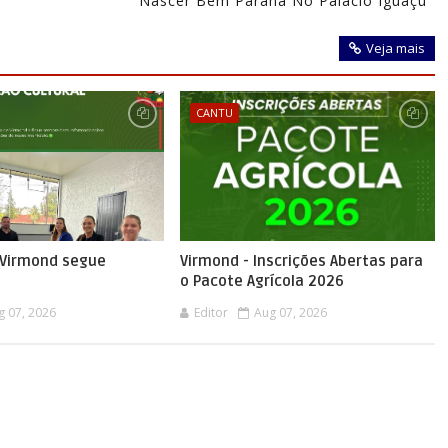
Nascer Bem Paraná No Palácio Iguaçu
Veja mais
CANTU
e Virmond segue
Virmond - Inscrições Abertas para
o Pacote Agrícola 2026
g 07, 2026
Editor
Aug 07, 2026