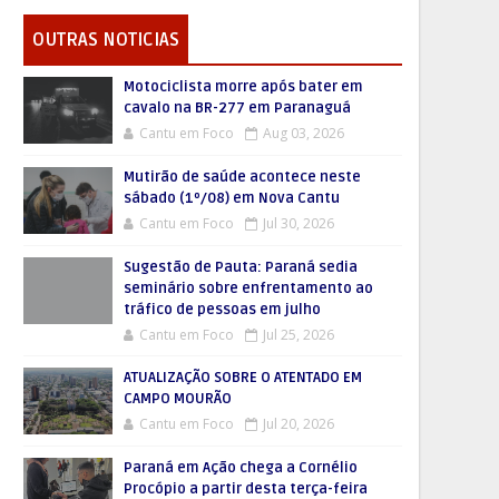
OUTRAS NOTICIAS
Motociclista morre após bater em
cavalo na BR-277 em Paranaguá
Cantu em Foco
Aug 03, 2026
Mutirão de saúde acontece neste
sábado (1º/08) em Nova Cantu
Cantu em Foco
Jul 30, 2026
Sugestão de Pauta: Paraná sedia
seminário sobre enfrentamento ao
tráfico de pessoas em julho
Cantu em Foco
Jul 25, 2026
ATUALIZAÇÃO SOBRE O ATENTADO EM
CAMPO MOURÃO
Cantu em Foco
Jul 20, 2026
Paraná em Ação chega a Cornélio
Procópio a partir desta terça-feira