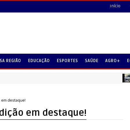
Início
SA REGIÃO
EDUCAÇÃO
ESPORTES
SAÚDE
AGRO+
E
CANTU
ão em destaque!
adição em destaque!