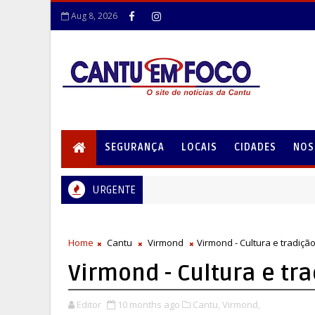
Aug 8, 2026
SEGURANÇA
LOCAIS
CIDADES
NOS
URGENTE
Home
Cantu
Virmond
Virmond - Cultura e tradiç
Virmond - Cultura e tr
Editor
10 months ago
Cantu,
Virmond,