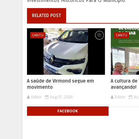
Investimentos Históricos Para O Município
RELATED POST
CANTU
CANTU
A saúde de Virmond segue em
A cultura d
movimento
avançando!
Editor
Aug 07, 2026
Editor
Au
FACEBOOK