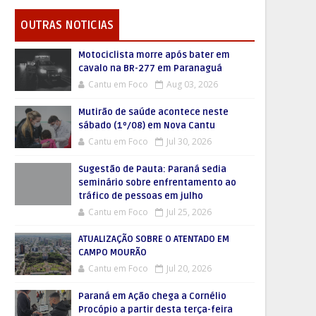
OUTRAS NOTICIAS
Motociclista morre após bater em
cavalo na BR-277 em Paranaguá
Cantu em Foco
Aug 03, 2026
Mutirão de saúde acontece neste
sábado (1º/08) em Nova Cantu
Cantu em Foco
Jul 30, 2026
Sugestão de Pauta: Paraná sedia
seminário sobre enfrentamento ao
tráfico de pessoas em julho
Cantu em Foco
Jul 25, 2026
ATUALIZAÇÃO SOBRE O ATENTADO EM
CAMPO MOURÃO
Cantu em Foco
Jul 20, 2026
Paraná em Ação chega a Cornélio
Procópio a partir desta terça-feira