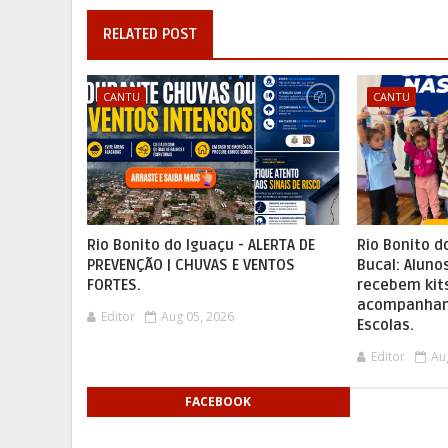
RELATED POST
CANTU
CANTU
Rio Bonito do Iguaçu - ALERTA DE
Rio Bonito d
PREVENÇÃO | CHUVAS E VENTOS
Bucal: Aluno
FORTES.
recebem kit
acompanham
Editor
Aug 05, 2026
Escolas.
Editor
Au
FACEBOOK