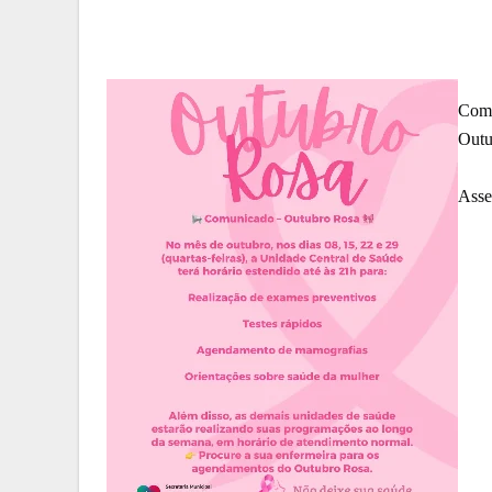
Comu
Outu
Asse