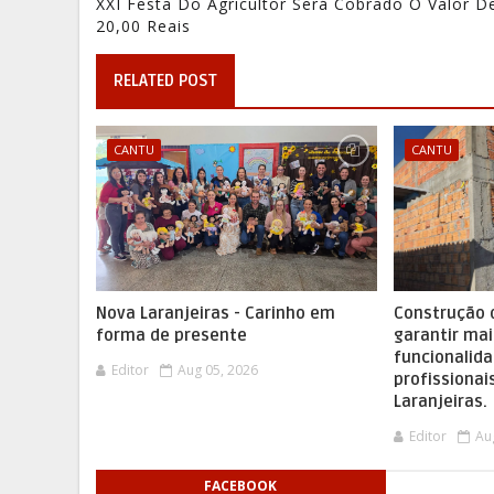
XXI Festa Do Agricultor Será Cobrado O Valor D
20,00 Reais
RELATED POST
CANTU
CANTU
Nova Laranjeiras - Carinho em
Construção 
forma de presente
garantir mai
funcionalida
Editor
Aug 05, 2026
profissionai
Laranjeiras.
Editor
Au
FACEBOOK