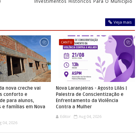
e
Investimentos Históricos Para O Município
Veja mais
CANTU
da nova creche vai
Nova Laranjeiras - Agosto Lilás |
s conforto e
Palestra de Conscientização e
de para alunos,
Enfrentamento da Violência
s e famílias em Nova
Contra a Mulher
Editor
Aug 04, 2026
g 04, 2026