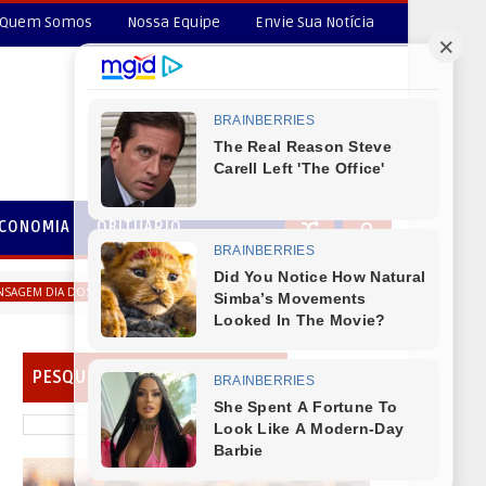
Quem Somos
Nossa Equipe
Envie Sua Notícia
CONOMIA
OBITUÁRIO
Prefeito de Virmond Fernando Mierzva deseja um Feliz di
A DOS PAIS
PESQUISAR EM NOSSO PORTAL