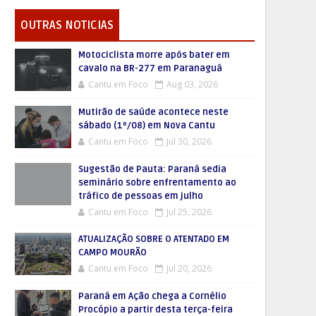
OUTRAS NOTICIAS
Motociclista morre após bater em
cavalo na BR-277 em Paranaguá
Cantu em Foco
Aug 03, 2026
Mutirão de saúde acontece neste
sábado (1º/08) em Nova Cantu
Cantu em Foco
Jul 30, 2026
Sugestão de Pauta: Paraná sedia
seminário sobre enfrentamento ao
tráfico de pessoas em julho
Cantu em Foco
Jul 25, 2026
ATUALIZAÇÃO SOBRE O ATENTADO EM
CAMPO MOURÃO
Cantu em Foco
Jul 20, 2026
Paraná em Ação chega a Cornélio
Procópio a partir desta terça-feira