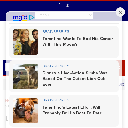
Secretário de Fazenda Maurício Osciany dese
MENSAGEM DIA DOS PAIS
Home
Cantu
Locais
Laranjeiras do Sul - Bairro Presidente
Vargas recebe o evento Interação com a Comunidade.
Laranjeiras do Sul - Bairro Presidente