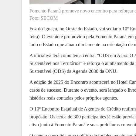
Fomento Paraná promove novo encontro para reforçar c
Foto: SECOM
Foz do Iguaçu, no Oeste do Estado, vai sediar o 10º Enc
feira). O evento é promovido pela Fomento Paraná em p
todo o Estado que atuam diretamente na orientação de 
A iniciativa terá como tema central “ODS em Ação: O
Sustentável nos Territórios” e reforça o alinhamento da
Sustentável (ODS) da Agenda 2030 da ONU.
A edição de 2025 do Encontro acontecerá no Hotel Carimã
casos de sucesso. Durante o evento, será lançado o liv
histórias reais contadas pelos próprios agentes.
O 10º Encontro Estadual de Agentes de Crédito reafirm
propósito. Os cerca de 300 participantes já estão previ
ativo junto à Fomento Paraná e suas prefeituras conven
O evento consolida uma política de fortalecimento cont