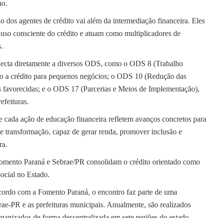
no.
o dos agentes de crédito vai além da intermediação financeira. Eles
 o uso consciente do crédito e atuam como multiplicadores de
.
necta diretamente a diversos ODS, como o ODS 8 (Trabalho
o a crédito para pequenos negócios; o ODS 10 (Redução das
s favorecidas; e o ODS 17 (Parcerias e Meios de Implementação),
efeituras.
 e cada ação de educação financeira refletem avanços concretos para
e transformação, capaz de gerar renda, promover inclusão e
ra.
, Fomento Paraná e Sebrae/PR consolidam o crédito orientado como
ocial no Estado.
ordo com a Fomento Paraná, o encontro faz parte de uma
rae-PR e as prefeituras municipais. Anualmente, são realizados
rganizados de forma descentralizada em sete regiões do estado.