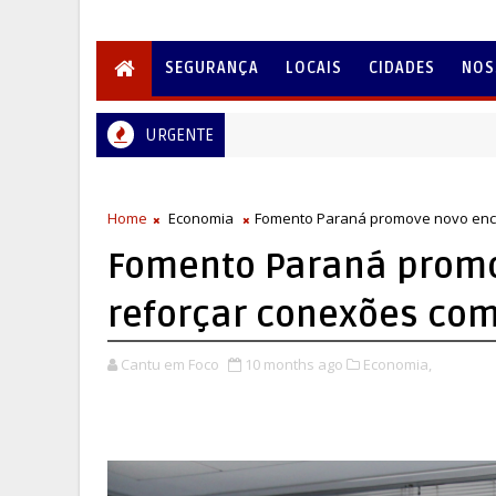
SEGURANÇA
LOCAIS
CIDADES
NOS
URGENTE
Home
Economia
Fomento Paraná promove novo enco
Fomento Paraná promo
reforçar conexões com
Cantu em Foco
10 months ago
Economia,