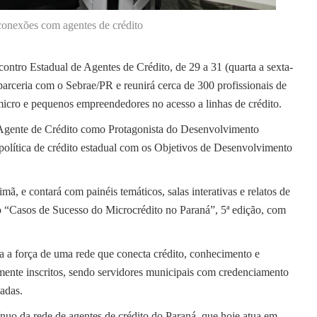
onexões com agentes de crédito
ontro Estadual de Agentes de Crédito, de 29 a 31 (quarta a sexta-
arceria com o Sebrae/PR e reunirá cerca de 300 profissionais de
micro e pequenos empreendedores no acesso a linhas de crédito.
 Agente de Crédito como Protagonista do Desenvolvimento
 política de crédito estadual com os Objetivos de Desenvolvimento
, e contará com painéis temáticos, salas interativas e relatos de
ro “Casos de Sucesso do Microcrédito no Paraná”, 5ª edição, com
a a força de uma rede que conecta crédito, conhecimento e
amente inscritos, sendo servidores municipais com credenciamento
iadas.
ínuo da rede de agentes de crédito do Paraná, que hoje atua em