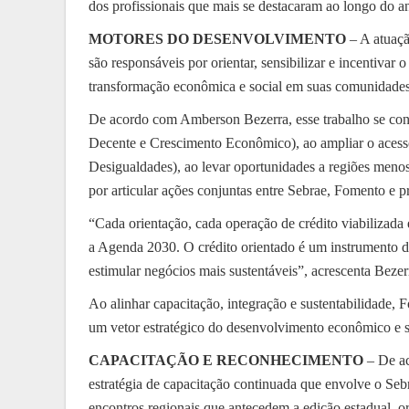
dos profissionais que mais se destacaram ao longo do a
MOTORES DO DESENVOLVIMENTO
– A atuaçã
são responsáveis por orientar, sensibilizar e incentivar
transformação econômica e social em suas comunidades
De acordo com Amberson Bezerra, esse trabalho se co
Decente e Crescimento Econômico), ao ampliar o acess
Desigualdades), ao levar oportunidades a regiões meno
por articular ações conjuntas entre Sebrae, Fomento e pr
“Cada orientação, cada operação de crédito viabilizada
a Agenda 2030. O crédito orientado é um instrumento d
estimular negócios mais sustentáveis”, acrescenta Bezer
Ao alinhar capacitação, integração e sustentabilidade
um vetor estratégico do desenvolvimento econômico e s
CAPACITAÇÃO E RECONHECIMENTO
– De ac
estratégia de capacitação continuada que envolve o Seb
encontros regionais que antecedem a edição estadual, o