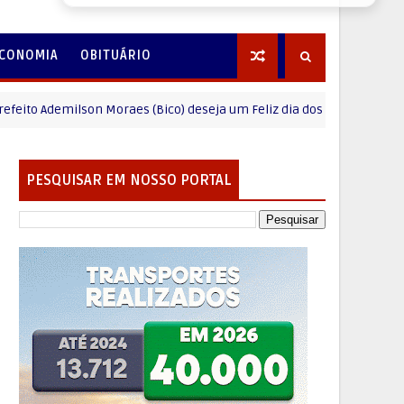
CONOMIA
OBITUÁRIO
emilson Moraes (Bico) deseja um Feliz dia dos Pais
MENSAGE
PESQUISAR EM NOSSO PORTAL