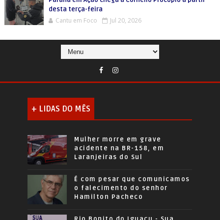
desta terça-feira
Cantu em Foco
Jul 20, 2026
+ LIDAS DO MÊS
Mulher morre em grave
acidente na BR-158, em
Laranjeiras do Sul
É com pesar que comunicamos
o falecimento do senhor
Hamilton Pacheco
Rio Bonito do Iguaçu - Sua