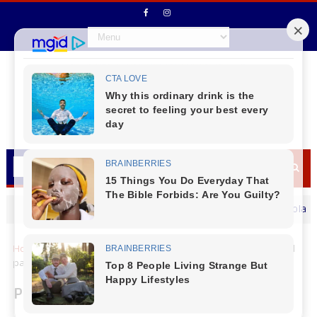
Virmond - Inscrições Abertas para o Pacote Agrícola 2026
CANTU
Home
Cantu
Virmond
Profissionais de Saúde de Virmond
participam de treinamento inédito do SAMU
Profissionais de Saúde de Virmond