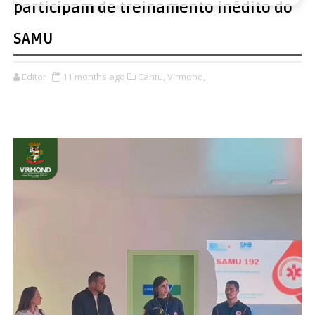
participam de treinamento inédito do
SAMU
Editor
11 months ago
Cantu,
Virmond,