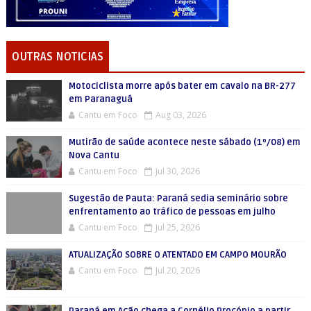
OUTRAS NOTICIAS
Motociclista morre após bater em cavalo na BR-277
em Paranaguá
Cantu em Foco
Aug 03, 2026
Mutirão de saúde acontece neste sábado (1º/08) em
Nova Cantu
Cantu em Foco
Jul 30, 2026
Sugestão de Pauta: Paraná sedia seminário sobre
enfrentamento ao tráfico de pessoas em julho
Cantu em Foco
Jul 25, 2026
ATUALIZAÇÃO SOBRE O ATENTADO EM CAMPO MOURÃO
Cantu em Foco
Jul 20, 2026
Paraná em Ação chega a Cornélio Procópio a partir