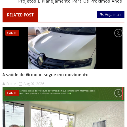
Projetos E Planejamento Para Os Próximos Anos
Veja mais
RELATED POST
CANTU
A saúde de Virmond segue em movimento
Editor
Aug 07, 2026
CANTU