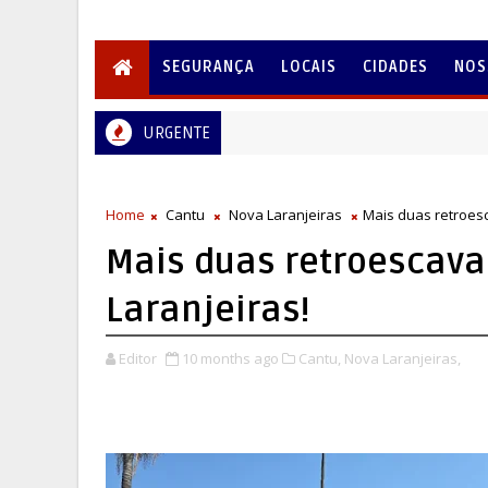
SEGURANÇA
LOCAIS
CIDADES
NOS
URGENTE
Home
Cantu
Nova Laranjeiras
Mais duas retroes
Mais duas retroescava
Laranjeiras!
Editor
10 months ago
Cantu,
Nova Laranjeiras,