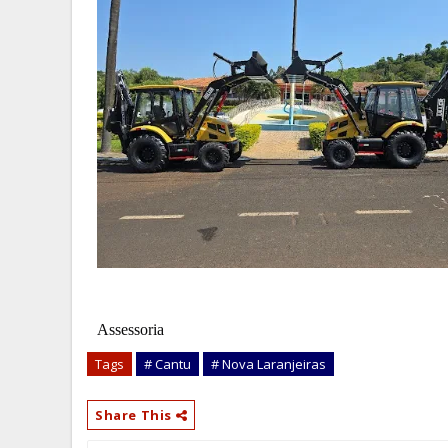
Assessoria
Tags
# Cantu
# Nova Laranjeiras
Share This