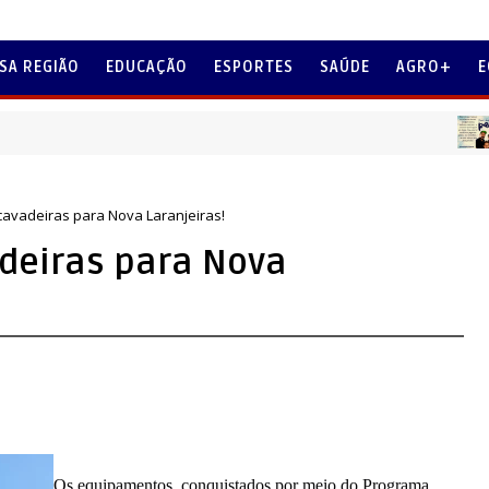
SA REGIÃO
EDUCAÇÃO
ESPORTES
SAÚDE
AGRO+
E
MENSA
cavadeiras para Nova Laranjeiras!
deiras para Nova
Os
equipamentos, conquistados por meio do Programa