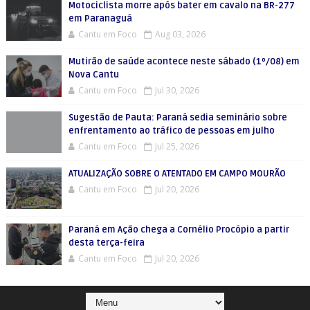
Motociclista morre após bater em cavalo na BR-277
em Paranaguá
Cantu em Foco
Aug 03, 2026
Mutirão de saúde acontece neste sábado (1º/08) em
Nova Cantu
Cantu em Foco
Jul 30, 2026
Sugestão de Pauta: Paraná sedia seminário sobre
enfrentamento ao tráfico de pessoas em julho
Cantu em Foco
Jul 25, 2026
ATUALIZAÇÃO SOBRE O ATENTADO EM CAMPO MOURÃO
Cantu em Foco
Jul 20, 2026
Paraná em Ação chega a Cornélio Procópio a partir
desta terça-feira
Cantu em Foco
Jul 20, 2026