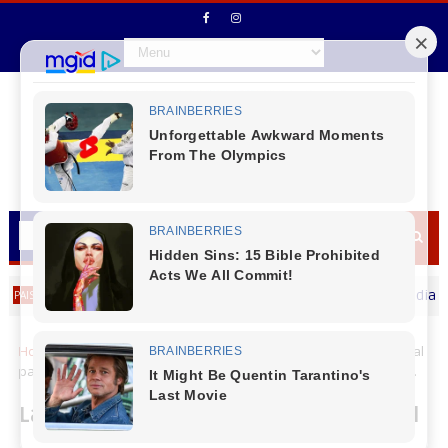
Secretário de Fazenda Maurício Osciany deseja um Feliz dia dos Pai
Home
Cantu
Locais
Laranjeiras do Sul - Governo Municipal
participa de reunião na Cantu Mel com representantes do IDR-PR.
Laranjeiras do Sul - Governo Municipal