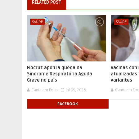
RELATED POST
SAÚDE
SAÚDE
Fiocruz aponta queda da
Vacinas cont
Síndrome Respiratória Aguda
atualizadas
Grave no país
variantes
Cantu em Foco
Jul 09, 2026
Cantu em Fo
FACEBOOK