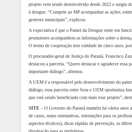
projeto vem sendo desenvolvido desde 2022 e surgiu d
à dengue. “Compete ao MP acompanhar as ações, estimu
gestores municipais”, explicou.
A expectativa é que o Painel da Dengue entre em func
promotores acompanhem as informações sobre a doença 
O termo de cooperação tem validade de cinco anos, po
O procurador-geral de Justiça do Paraná, Francisco Zani
destacou a parceria. “Quero destacar e agradecer essa 
importante diálogo”, afirmou.
A UEM é a responsável pelo desenvolvimento do painel,
diálogo, essa parceria entre Sesa e UEM oportuniza fa
que está sendo beneficiada com mais esse projeto”, dest
SITE
– O Governo do Paraná mantém há vários anos
de casos, notas orientativas, orientações para os profiss
aspectos técnicos), dicas rápidas de prevenção, as dife
divulgação para as prefeituras,