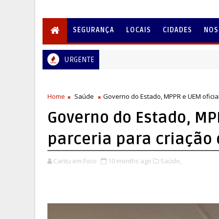
SEGURANÇA
LOCAIS
CIDADES
NOS
URGENTE
Home
Saúde
Governo do Estado, MPPR e UEM oficial
Governo do Estado, MP
parceria para criação
Cantu em Foco
10 months ago
Saúde,