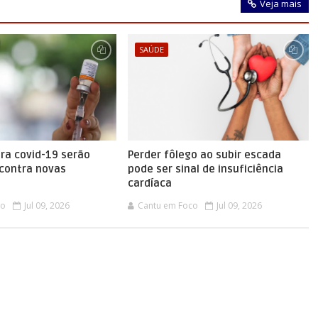
Veja mais
SAÚDE
ra covid-19 serão
Perder fôlego ao subir escada
 contra novas
pode ser sinal de insuficiência
cardíaca
co
Jul 09, 2026
Cantu em Foco
Jul 09, 2026