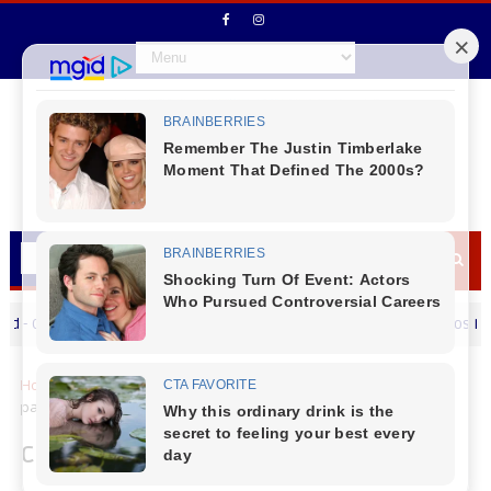
EI Mundo Encantado realizou uma homenagem ao Dia dos Pais.
Home
Cidades
Consórcio paranaense vai receber recursos
para produção de hidrogênio renovável
Consórcio paranaense vai receber