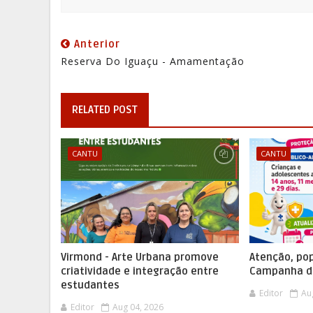
Anterior
Reserva Do Iguaçu - Amamentação
RELATED POST
CANTU
CANTU
Virmond - Arte Urbana promove
Atenção, po
criatividade e integração entre
Campanha de
estudantes
Editor
Au
Editor
Aug 04, 2026