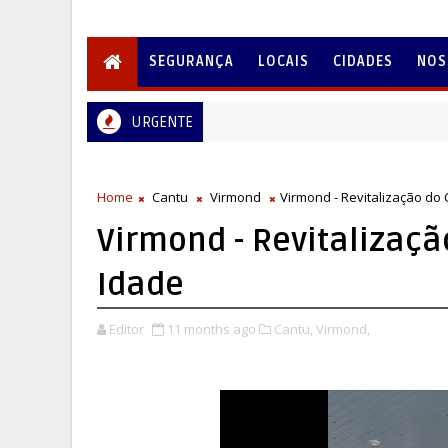
SEGURANÇA
LOCAIS
CIDADES
NOS
URGENTE
Home
Cantu
Virmond
Virmond - Revitalização do 
Virmond - Revitalizaçã
Idade
Editor
11 months ago
Cantu,
Virmond,