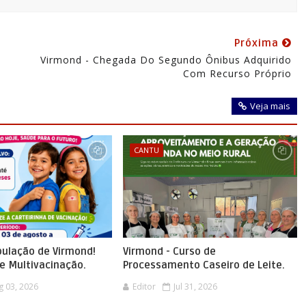
Próxima
Virmond - Chegada Do Segundo Ônibus Adquirido
Com Recurso Próprio
Veja mais
CANTU
pulação de Virmond!
Virmond - Curso de
 Multivacinação.
Processamento Caseiro de Leite.
g 03, 2026
Editor
Jul 31, 2026