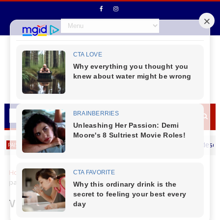
Prefeito de Reserva do Iguaçu Vitório Antunes de Paula deseja um Feli
Home
Turismo
Viaje Paraná apresenta o turismo do Estado
para 1,5 mil profissionais do setor
Viaje Paraná apresenta o turismo do