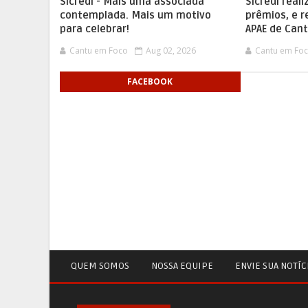
Sicredi - Mais uma associada
Sicredi real
contemplada. Mais um motivo
prêmios, e r
para celebrar!
APAE de Can
Cantu em Foco
Aug 02, 2026
Cantu em Fo
FACEBOOK
QUEM SOMOS
NOSSA EQUIPE
ENVIE SUA NOTÍC