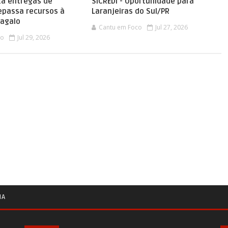
iza entregas de
SICREDI - Oportunidade para
epassa recursos à
Laranjeiras do Sul/PR
tagalo
Cantu em Foco
Jul 27, 2026
co
Jul 29, 2026
IA