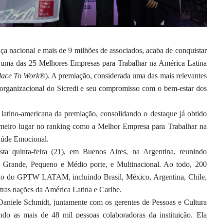
nça nacional e mais de 9 milhões de associados, acaba de conquistar
to uma das 25 Melhores Empresas para Trabalhar na América Latina
lace To Work
®). A premiação, considerada uma das mais relevantes
a organizacional do Sicredi e seu compromisso com o bem-estar dos
o latino-americana da premiação, consolidando o destaque já obtido
meiro lugar no ranking como a Melhor Empresa para Trabalhar na
Saúde Emocional.
sta quinta-feira (21), em Buenos Aires, na Argentina, reunindo
s Grande, Pequeno e Médio porte, e Multinacional. Ao todo, 200
ição do GPTW LATAM, incluindo Brasil, México, Argentina, Chile,
tras nações da América Latina e Caribe.
 Daniele Schmidt, juntamente com os gerentes de Pessoas e Cultura
ando as mais de 48 mil pessoas colaboradoras da instituição. Ela