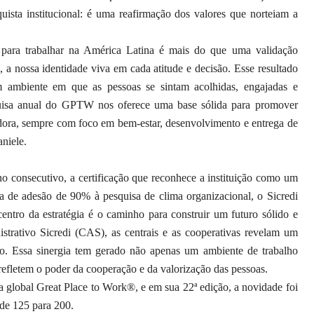
sta institucional: é uma reafirmação dos valores que norteiam a
para trabalhar na América Latina é mais do que uma validação
s, a nossa identidade viva em cada atitude e decisão. Esse resultado
 ambiente em que as pessoas se sintam acolhidas, engajadas e
quisa anual do GPTW nos oferece uma base sólida para promover
adora, sempre com foco em bem-estar, desenvolvimento e entrega de
aniele.
no consecutivo, a certificação que reconhece a instituição como um
xa de adesão de 90% à pesquisa de clima organizacional, o Sicredi
entro da estratégia é o caminho para construir um futuro sólido e
istrativo Sicredi (CAS), as centrais e as cooperativas revelam um
 Essa sinergia tem gerado não apenas um ambiente de trabalho
efletem o poder da cooperação e da valorização das pessoas.
lobal Great Place to Work®, e em sua 22ª edição, a novidade foi
 de 125 para 200.