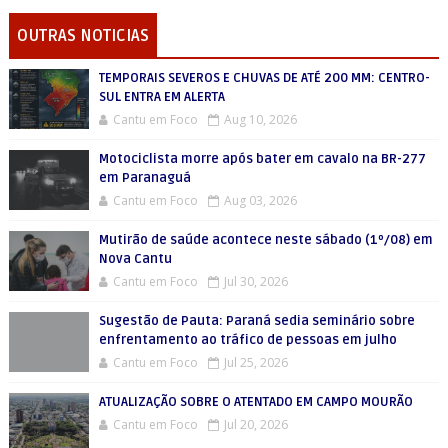
OUTRAS NOTICIAS
TEMPORAIS SEVEROS E CHUVAS DE ATÉ 200 MM: CENTRO-
SUL ENTRA EM ALERTA
Cantu em Foco
Aug 10, 2026
Motociclista morre após bater em cavalo na BR-277
em Paranaguá
Cantu em Foco
Aug 03, 2026
Mutirão de saúde acontece neste sábado (1º/08) em
Nova Cantu
Cantu em Foco
Jul 30, 2026
Sugestão de Pauta: Paraná sedia seminário sobre
enfrentamento ao tráfico de pessoas em julho
Cantu em Foco
Jul 25, 2026
ATUALIZAÇÃO SOBRE O ATENTADO EM CAMPO MOURÃO
Cantu em Foco
Jul 20, 2026