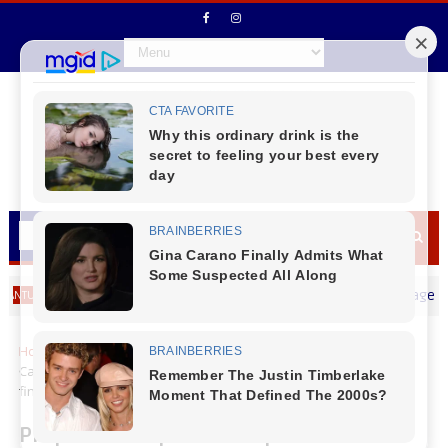
Virmond - CMEI Mundo Encantado realizou uma homenagem ao Dia 
Home
Cantu
Virmond
Preparativos para a etapa local do
Canta Cantu em Virmond e estratégias definidas para a grande
final em Laranjeiras do Sul
Preparativos para a etapa local do