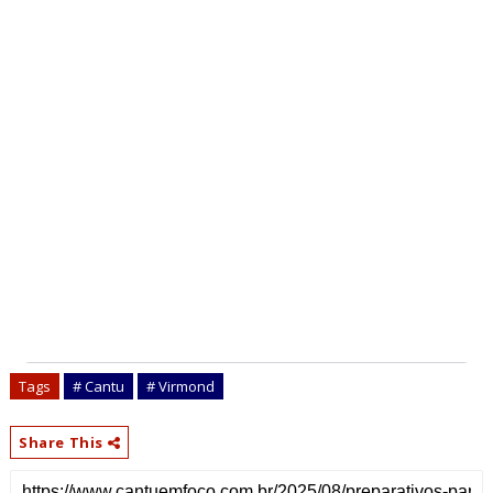
Tags
# Cantu
# Virmond
Share This