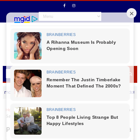
vimento
A cultura de Virmond segue avançando!
CANTU
CAN
Home
Cantu
Pinhão
Pinhão - 2º Pedal Religioso em Honra a
Santo Antônio
Pinhão - 2º Pedal Religioso em Honra a