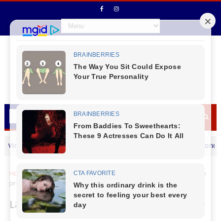
irmond segue em movimento
A cultura de Virmond segu
CANTU
Home
Cantu
Locais
Laranjeiras do Sul - Prefeitura discute
projetos e desenvolvimento com equipe de secretários
Laranjeiras do Sul - Prefeitura discute