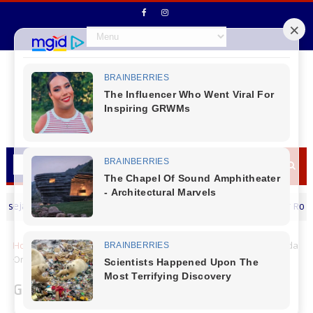
m Feliz dia dos Pais
Vereador Rodrigo Cris
MENSAGEM DIA DOS PAIS
Home
litoral
Governo apresenta projeto para revitalização da
Orla Histórica de Guaratuba ao município
Governo apresenta projeto para