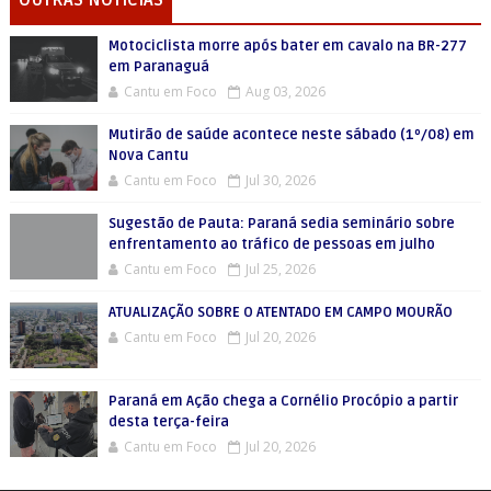
OUTRAS NOTICIAS
Motociclista morre após bater em cavalo na BR-277
em Paranaguá
Cantu em Foco
Aug 03, 2026
Mutirão de saúde acontece neste sábado (1º/08) em
Nova Cantu
Cantu em Foco
Jul 30, 2026
Sugestão de Pauta: Paraná sedia seminário sobre
enfrentamento ao tráfico de pessoas em julho
Cantu em Foco
Jul 25, 2026
ATUALIZAÇÃO SOBRE O ATENTADO EM CAMPO MOURÃO
Cantu em Foco
Jul 20, 2026
Paraná em Ação chega a Cornélio Procópio a partir
desta terça-feira
Cantu em Foco
Jul 20, 2026