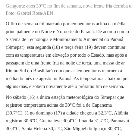
Gangorra: após 30°C no fim de semana, nova frente fria derruba um
Foto: Gabriel Rosa/AEN
O fim de semana foi marcado por temperaturas acima da média,
principalmente no Norte e Noroeste do Paraná. De acordo com o
Sistema de Tecnologia e Monitoramento Ambiental do Paraná
(Simepar), esta segunda (18) e terça-feira (19) devem continuar
com as temperaturas em elevação por todo o Estado, mas após a
passagem de uma frente fria na noite de terça, uma massa de ar
frio no Sul do Brasil fará com que as temperaturas retornem à
média do mês de agosto no Paraná. As temperaturas abaixam por
alguns dias, e sobem novamente até o próximo fim de semana.
No sábado (16) a única estação meteorológica do Simepar que
registrou temperatura acima de 30°C foi a de Capanema
(30,7°C). Já no domingo (17) a cidade chegou a 32,3°C, Altônia
registrou 30,6°C, Guaíra teve 30,4°C, Loanda 31,7°C, Paranavaí
30,3°C, Santa Helena 30,2°C, São Miguel do Iguaçu 30,3°C,