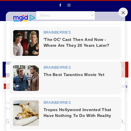
Prefeito de Reserva do Iguaçu Vitório Antunes de Paula deseja um Fe
Home
Brasil
Gangorra: após 30°C no fim de semana, nova
frente fria derruba um pouco as temperaturas
Gangorra: após 30°C no fim de semana,