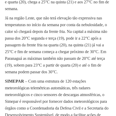
e quarta (20), chega a 25°C na quinta (21) e aos 27°C no fim de
semana.
Já na região Leste, que não terá elevação tão expressiva nas
temperaturas no início da semana por conta da nebulosidade, o
calor só chegará depois da frente fria. Na capital a máxima não
passa dos 20°C segunda e terça (19), pode ir a 22°C após a
passagem da frente fria na quarta (20), na quinta (21) já vai a
25°C e fim de semana começa a chegar próximo de 30°C. Em
Paranaguá as máximas também não passam de 20°C até terça
(19), sobem para 23°C a partir de quarta (20) e até o fim de
semana podem passar dos 30°C.
SIMEPAR
– Com uma estrutura de 120 estações
meteorológicas telemétricas automáticas, três radares
meteorológicos e cinco sensores de descargas atmosféricas, o
Simepar é responsável por fornecer dados meteorológicos para
órgãos como a Coordenadoria da Defesa Civil e a Secretaria do
Desenvolvimento Sustentável, de modo a facilitar ações de