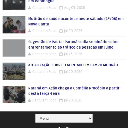
em Paranaguá
Cantu em Foco
Aug 03, 2026
Mutirão de saúde acontece neste sábado (1º/08) em
Nova Cantu
Cantu em Foco
Jul 30, 2026
Sugestão de Pauta: Paraná sedia seminário sobre
enfrentamento ao tráfico de pessoas em julho
Cantu em Foco
Jul 25, 2026
ATUALIZAÇÃO SOBRE O ATENTADO EM CAMPO MOURÃO
Cantu em Foco
Jul 20, 2026
Paraná em Ação chega a Cornélio Procópio a partir
desta terça-feira
Cantu em Foco
Jul 20, 2026