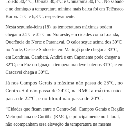
Toledo 30,4°C, Ubiratã 30,8°C e Umuarama 30,1°C. No sábado
e no domingo a temperatura mínima mais baixa foi em Telêmaco
Borba: 5°C e 6,8°C, respectivamente.
Nesta segunda-feira (18), as temperaturas máximas podem
chegar a 34°C e 35°C no Noroeste, em cidades como Loanda,
Querência do Norte e Paranavaí. O calor segue acima dos 30°C
no Norte, Oeste e Sudoeste: em Maringá pode chegar a 33°C;
em Londrina, Cambará, Andirá e em Capanema pode chegar a
32°C; em Foz do Iguaçu a temperatura deve bater os 31°C; e em
Cascavel chega a 30°C.
Já nos Campos Gerais a máxima não passa de 25°C, no
Centro-Sul não passa de 24°C, na RMC a máxima não
passa de 22°C, e no litoral não passa de 20°C.
“Cidades que ficam entre o Centro-Sul, Campos Gerais e Região
Metropolitana de Curitiba (RMC), e principalmente no Litoral,
não acompanham essa elevação da temperatura na mesma