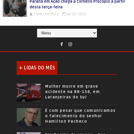
Paraná em Ação chega a Cornélio Procópio a partir
desta terça-feira
Cantu em Foco
Jul 20, 2026
+ LIDAS DO MÊS
Mulher morre em grave
acidente na BR-158, em
Laranjeiras do Sul
É com pesar que comunicamos
o falecimento do senhor
Hamilton Pacheco