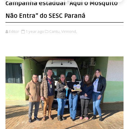
campanha estadual “Aqui o Mosquito
Não Entra” do SESC Paraná
Editor
1 year ago
Cantu,
Virmond,