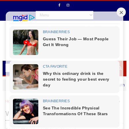
Prefeito Jaison Mendes deseja um Feliz dia 
MENSAGEM DIA DOS PAIS
Home
Cantu
Virmond
Virmond - Campanha Julho Amarelo
Virmond - Campanha Julho Amarelo