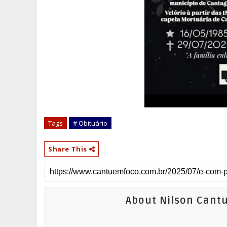
Tags
# Obituário
Share This
About Nilson Cant