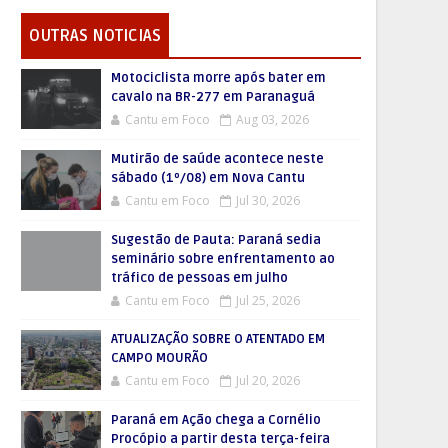
OUTRAS NOTICIAS
Motociclista morre após bater em
cavalo na BR-277 em Paranaguá
Cantu em Foco
Aug 03, 2026
Mutirão de saúde acontece neste
sábado (1º/08) em Nova Cantu
Cantu em Foco
Jul 30, 2026
Sugestão de Pauta: Paraná sedia
seminário sobre enfrentamento ao
tráfico de pessoas em julho
Cantu em Foco
Jul 25, 2026
ATUALIZAÇÃO SOBRE O ATENTADO EM
CAMPO MOURÃO
Cantu em Foco
Jul 20, 2026
Paraná em Ação chega a Cornélio
Procópio a partir desta terça-feira