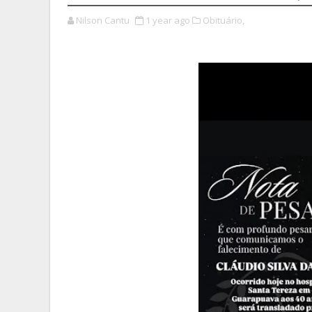
Nilson Cantu
1 year ago
Obituário,