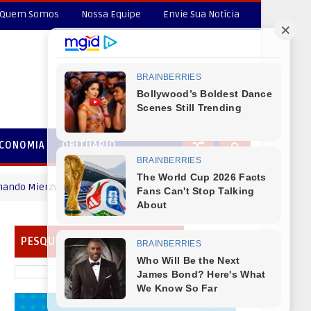
Quem Somos
Nossa Equipe
Envie Sua Notícia
CONOMIA
OBITUÁRIO
rzva deseja um Feliz dia dos Pais
MENSAGEM DIA DOS PAIS
PESQUISAR EM NOSSO PORTAL