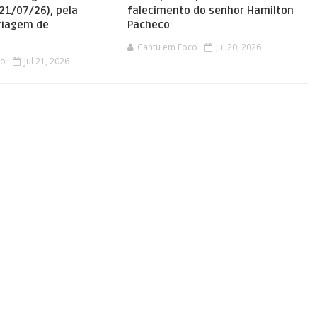
(21/07/26), pela
falecimento do senhor Hamilton
Triagem de
Pacheco
Cantu em Foco
Jul 20, 2026
co
Jul 21, 2026