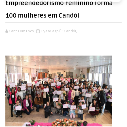
Empreendedorismo Feminino forma
100 mulheres em Candói
Cantu em Foco
1 year ago
Candói,