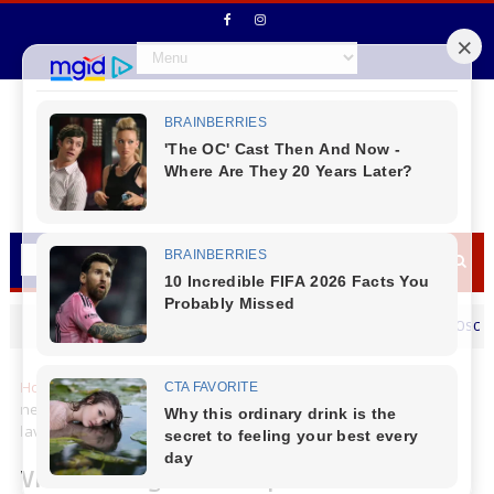
Secretário de Fazenda Maurício Osciany dese
MENSAGEM DIA DOS PAIS
Home
Cantu
Virmond
Virmond registra temperaturas
negativas com início do inverno e alerta para impactos nas
lavouras e bem-estar da população
Virmond registra temperaturas