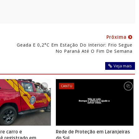
Próxima
Geada E 0,2°C Em Estação Do Interior: Frio Segue
No Paraná Até O Fim De Semana
Veja mais
CANTU
re carro e
Rede de Proteção em Laranjeiras
 é registrado em
do Sul