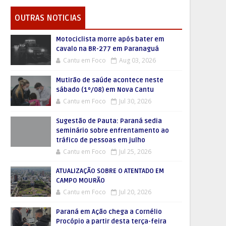
OUTRAS NOTICIAS
Motociclista morre após bater em
cavalo na BR-277 em Paranaguá
Cantu em Foco
Aug 03, 2026
Mutirão de saúde acontece neste
sábado (1º/08) em Nova Cantu
Cantu em Foco
Jul 30, 2026
Sugestão de Pauta: Paraná sedia
seminário sobre enfrentamento ao
tráfico de pessoas em julho
Cantu em Foco
Jul 25, 2026
ATUALIZAÇÃO SOBRE O ATENTADO EM
CAMPO MOURÃO
Cantu em Foco
Jul 20, 2026
Paraná em Ação chega a Cornélio
Procópio a partir desta terça-feira