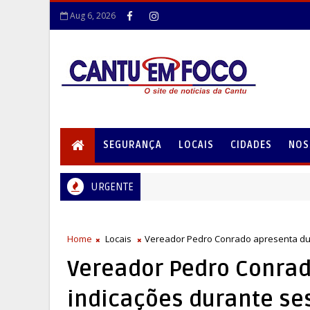
Aug 6, 2026
SEGURANÇA
LOCAIS
CIDADES
NOS
URGENTE
cicleta é registrado em Laranjeiras do Sul
Home
Locais
Vereador Pedro Conrado apresenta du
Vereador Pedro Conra
indicações durante se