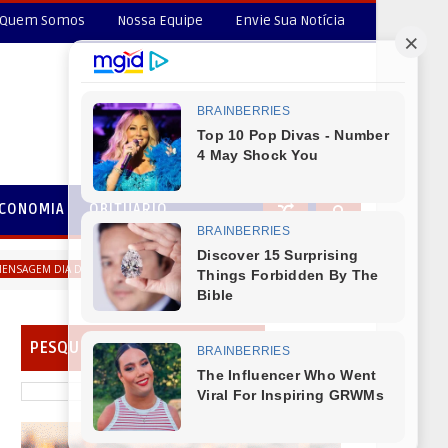
Quem Somos
Nossa Equipe
Envie Sua Notícia
CONOMIA
OBITUÁRIO
Prefeito de Virmond Fernando Mierzva deseja um Feliz d
DIA DOS PAIS
PESQUISAR EM NOSSO PORTAL