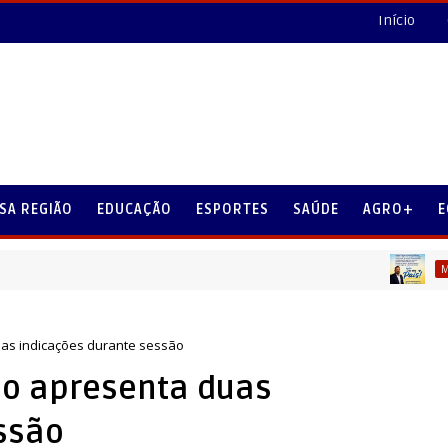
Início
SA REGIÃO
EDUCAÇÃO
ESPORTES
SAÚDE
AGRO+
E
MENSAGEM 
as indicações durante sessão
do apresenta duas
ssão