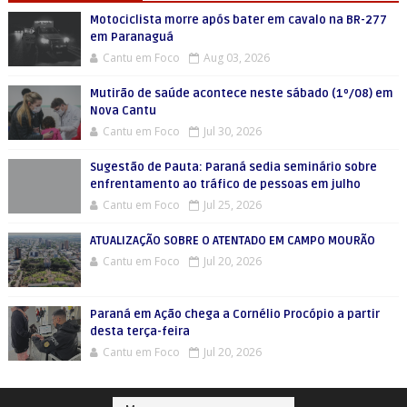
Motociclista morre após bater em cavalo na BR-277
em Paranaguá
Cantu em Foco
Aug 03, 2026
Mutirão de saúde acontece neste sábado (1º/08) em
Nova Cantu
Cantu em Foco
Jul 30, 2026
Sugestão de Pauta: Paraná sedia seminário sobre
enfrentamento ao tráfico de pessoas em julho
Cantu em Foco
Jul 25, 2026
ATUALIZAÇÃO SOBRE O ATENTADO EM CAMPO MOURÃO
Cantu em Foco
Jul 20, 2026
Paraná em Ação chega a Cornélio Procópio a partir
desta terça-feira
Cantu em Foco
Jul 20, 2026