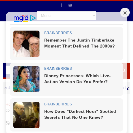
 documentos e Cadastramento.
Rio Bonito do Iguaçu - AL
CANTU
Home
Agronegocios
Sem casos detectados em granjas
comerciais, Paraná reforça vigilância contra a gripe aviária
Sem casos detectados em granjas