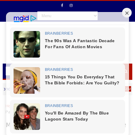
ernando Mierzva deseja um Feliz dia dos Pais
MENSAGEM DIA DOS PA
Home
Paraná
Mulheres quebram barreiras: Porto de
Paranaguá tem as duas primeiras estivadoras
Mulheres quebram barreiras: Porto de