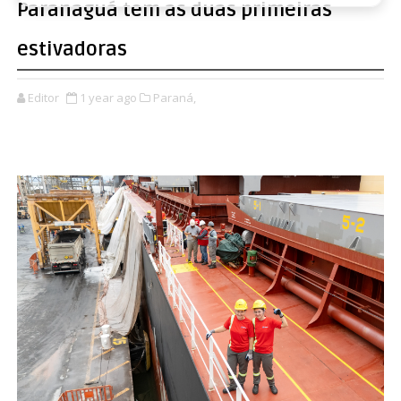
Paranaguá tem as duas primeiras
estivadoras
Editor
1 year ago
Paraná,