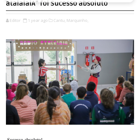
atalalaiA” foi Sucesso absoluto
Editor
1 year ago
Cantu,
Marquinho,
Sucesso absoluto!