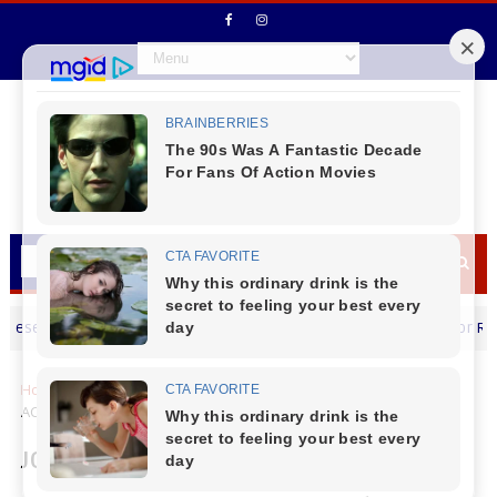
a um Feliz dia dos Pais
Vereador Rodrigo C
MENSAGEM DIA DOS PAIS
Home
Cidades
JOVEM MORRE APÓS SE ENVOLVER EM
ACIDENTE NA BR-373 EM CANDÓI - PR
JOVEM MORRE APÓS SE ENVOLVER EM