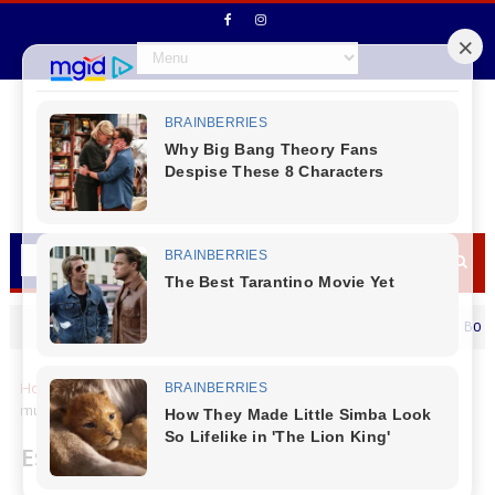
Virmond - 7,4 no IDEB 2025
Rio Bonito do 
CANTU
CANTU
Home
Economia
Estado transfere R$ 6,1 bilhões aos
municípios no primeiro quadrimestre de 2025
Estado transfere R$ 6,1 bilhões aos