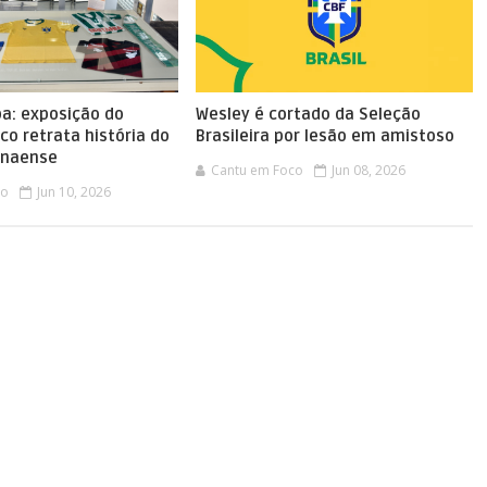
pa: exposição do
Wesley é cortado da Seleção
ico retrata história do
Brasileira por lesão em amistoso
anaense
Cantu em Foco
Jun 08, 2026
co
Jun 10, 2026