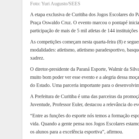
Foto: Yuri Augusto/SEES
A etapa exclusiva de Curitiba dos Jogos Escolares do Pa
Praça Oswaldo Cruz. O evento marcou o pontapé inicial
participação de mais de 5 mil atletas de 144 instituiçõe
As competições começam nesta quarta-feira (8) e segue
modalidades: atletismo, atletismo paradesportivo, basquet
xadrez.
O diretor-presidente da Paraná Esporte, Walmir da Silv
muito bom poder ver esse evento e a alegria dessa moç
do Estado. Uma parceria importante para o desenvolvim
A Prefeitura de Curitiba é uma das parceiras da promoçã
Juventude, Professor Euler, destacou a relevância do ev
“Entre as funções do esporte nós temos a formação espor
vida. Quando a gente pensa nos Jogos Escolares estam
os alunos para a excelência esportiva”, afirmou.