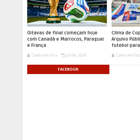
Oitavas de final começam hoje
Clima de Co
com Canadá e Marrocos, Paraguai
Arquivo Públ
e França
futebol par
Cantu em Foco
Jul 04, 2026
Cantu em Fo
FACEBOOK