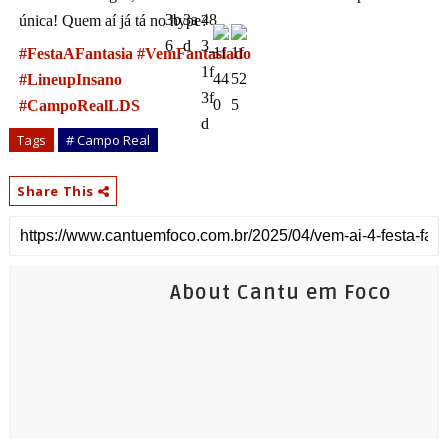
única! Quem aí já tá no hype?
#FestaAFantasia
#VemFantasiado
#LineupInsano
#CampoRealLDS
Tags
# Campo Real
Share This
About Cantu em Foco