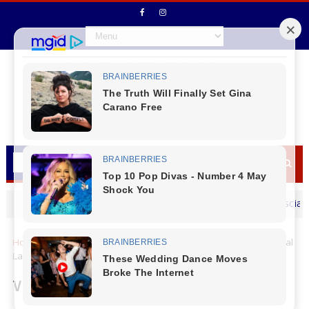
Secretário de Fazenda Maurício Osciany desej
MENSAGEM DIA DOS PAIS
Home
Campo Real
VEM AI - 4ª Festa à Fantasia da Campo Real
Laranjeiras do Sul
VEM AI - 4ª Festa à Fantasia da Campo