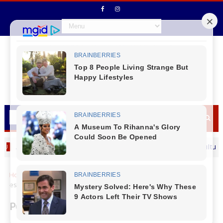
 saúde de Virmond segue em movimento
A cultura de 
CANTU
Home
Cidades
Porto de Paranaguá recebe grandes
estruturas metálicas do Exército Brasileiro
Porto de Paranaguá recebe grandes