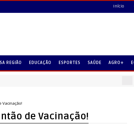
Início
SA REGIÃO
EDUCAÇÃO
ESPORTES
SAÚDE
AGRO+
E
MENSAGEM
de Vacinação!
lantão de Vacinação!