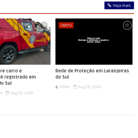
Veja mais
CANTU
re carro e
Rede de Proteção em Laranjeiras
 é registrado em
do Sul
do Sul
Editor
Aug 05, 2026
co
Aug 05, 2026