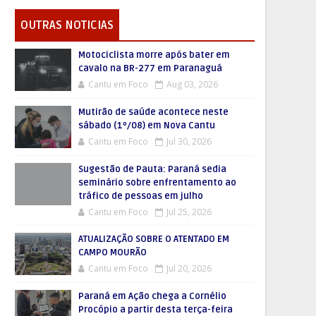
OUTRAS NOTICIAS
Motociclista morre após bater em
cavalo na BR-277 em Paranaguá
Cantu em Foco
Aug 03, 2026
Mutirão de saúde acontece neste
sábado (1º/08) em Nova Cantu
Cantu em Foco
Jul 30, 2026
Sugestão de Pauta: Paraná sedia
seminário sobre enfrentamento ao
tráfico de pessoas em julho
Cantu em Foco
Jul 25, 2026
ATUALIZAÇÃO SOBRE O ATENTADO EM
CAMPO MOURÃO
Cantu em Foco
Jul 20, 2026
Paraná em Ação chega a Cornélio
Procópio a partir desta terça-feira