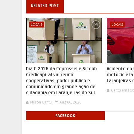
RELATED POST
LOCAIS
LOCAIS
Dia C 2026 da Coprossel e Sicoob
Acidente ent
Credicapital vai reunir
motocicleta
cooperativas, poder público e
Laranjeiras 
comunidade em grande ação de
Cantu em Fo
cidadania em Laranjeiras do Sul
Nilson Cantu
Aug 06, 2026
FACEBOOK