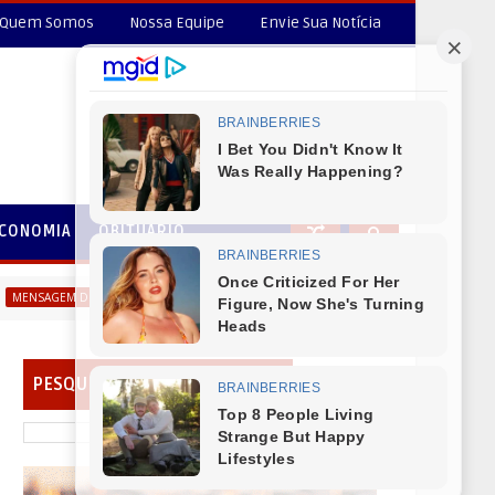
Quem Somos
Nossa Equipe
Envie Sua Notícia
CONOMIA
OBITUÁRIO
Vice - Prefeito Ademilson Moraes (Bico) deseja um Feliz
 DIA DOS PAIS
PESQUISAR EM NOSSO PORTAL