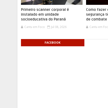
Primeiro scanner corporal é
Como fazer 
instalado em unidade
segurança t
socioeducativa do Paraná
de combate 
Cantu em Foco
Jul 08, 2026
Cantu em Fo
FACEBOOK