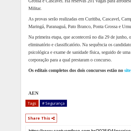
Grossa e Cascavel. Há reservas 201 vagas para afrodes
Militar.
As provas serão realizadas em Curitiba, Cascavel, Ca
Maringá, Paranaguá, Pato Branco, Ponta Grossa e Um
Na primeira etapa, que acontecerá no dia 29 de junho, os
eliminatório e classificatório. Na sequência os candidat
psicológica e exame de sanidade física, seguido de uma 
corporação para a qual prestaram o concurso.
Os editais completos dos dois concursos estão no
sit
AEN
Tags
# Segurança
Share This