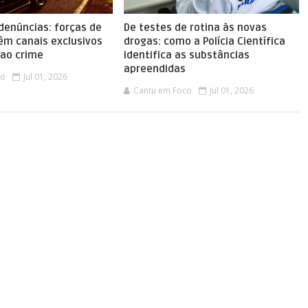
denúncias: forças de
De testes de rotina às novas
êm canais exclusivos
drogas: como a Polícia Científica
ao crime
identifica as substâncias
apreendidas
co
Jul 01, 2026
Cantu em Foco
Jul 01, 2026