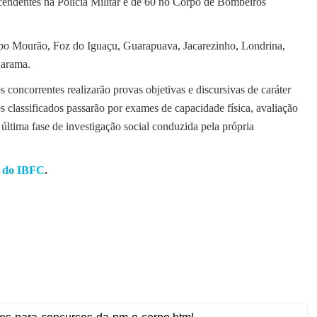
cendentes na Polícia Militar e de 60 no Corpo de Bombeiros
mpo Mourão, Foz do Iguaçu, Guarapuava, Jacarezinho, Londrina,
uarama.
 concorrentes realizarão provas objetivas e discursivas de caráter
os classificados passarão por exames de capacidade física, avaliação
última fase de investigação social conduzida pela própria
e do IBFC
.