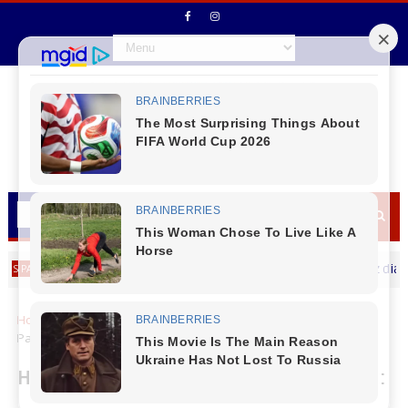
Vice - Prefeito Ademilson Moraes (Bico) deseja um Feliz dia dos Pais
Home
Segurança
Homicídios, furtos e roubos em queda:
Paraná volta a reduzir a criminalidade no início de 2025
Homicídios, furtos e roubos em queda: