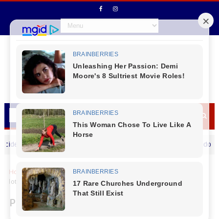
te entre carro e motocicleta é registrado em Laranjeiras do Sul
Home
Brasil
Primeiro voo direto do Paraguai desembarca
lotado no Aeroporto Afonso Pena
Primeiro voo direto do Paraguai