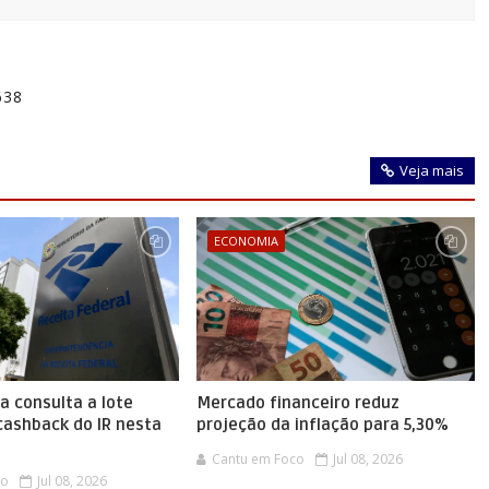
638
Veja mais
ECONOMIA
ra consulta a lote
Mercado financeiro reduz
cashback do IR nesta
projeção da inflação para 5,30%
Cantu em Foco
Jul 08, 2026
co
Jul 08, 2026