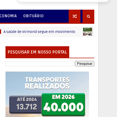
CONOMIA
OBITUÁRIO
de de Virmond segue em movimento
A cultura de
CANTU
PESQUISAR EM NOSSO PORTAL