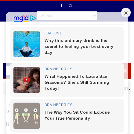
Vice - Prefeito Ademilson Moraes (Bico) des
MENSAGEM DIA DOS PAIS
Home
Cantu
Rio Bonito do Iguaçu
Rio Bonito do Iguaçu -
CRIANÇAS PARTICIPAM DE SOLTURA DE ALEVINOS NO ALAGADO
Rio Bonito do Iguaçu - CRIANÇAS