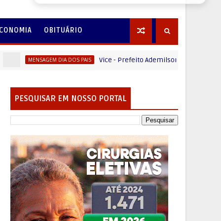
CONOMIA
OBITUÁRIO
Vice - Prefeito Ademilson Moraes (Bico) deseja um Fe
GEM DIA DOS PAIS
PESQUISAR EM NOSSO PORTAL