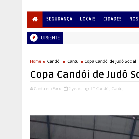
SEGURANÇA
LOCAIS
CIDADES
NOS
URGENTE
Home
Candói
Cantu
Copa Candói de Judô Social
Copa Candói de Judô S
Cantu em Foco
2 years ago
Candói,
Cantu,