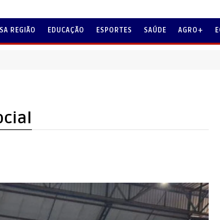
SA REGIÃO
EDUCAÇÃO
ESPORTES
SAÚDE
AGRO+
E
MENSA
ocial