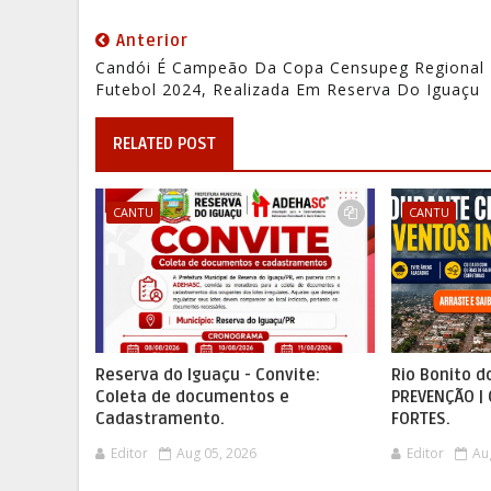
Anterior
Candói É Campeão Da Copa Censupeg Regional
Futebol 2024, Realizada Em Reserva Do Iguaçu
RELATED POST
CANTU
CANTU
Reserva do Iguaçu - Convite:
Rio Bonito d
Coleta de documentos e
PREVENÇÃO |
Cadastramento.
FORTES.
Editor
Aug 05, 2026
Editor
Au