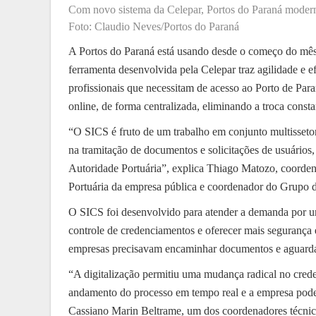
Com novo sistema da Celepar, Portos do Paraná moder
Foto: Claudio Neves/Portos do Paraná
A Portos do Paraná está usando desde o começo do mês
ferramenta desenvolvida pela Celepar traz agilidade e 
profissionais que necessitam de acesso ao Porto de Par
online, de forma centralizada, eliminando a troca consta
“O SICS é fruto de um trabalho em conjunto multissetor
na tramitação de documentos e solicitações de usuário
Autoridade Portuária”, explica Thiago Matozo, coorde
Portuária da empresa pública e coordenador do Grupo d
O SICS foi desenvolvido para atender a demanda por um
controle de credenciamentos e oferecer mais segurança 
empresas precisavam encaminhar documentos e aguarda
“A digitalização permitiu uma mudança radical no cre
andamento do processo em tempo real e a empresa pode e
Cassiano Marin Beltrame, um dos coordenadores técnic