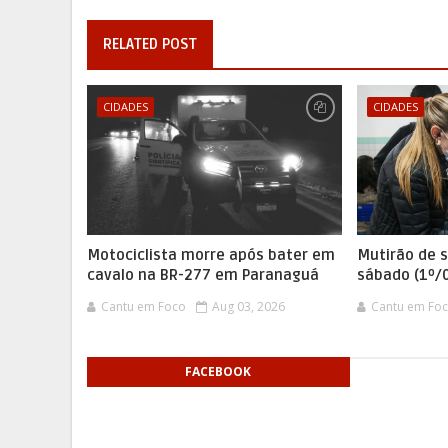
RELATED POST
CIDADES
CIDADES
Motociclista morre após bater em
Mutirão de 
cavalo na BR-277 em Paranaguá
sábado (1º/
Cantu em Foco
Aug 03, 2026
Cantu em Fo
FACEBOOK