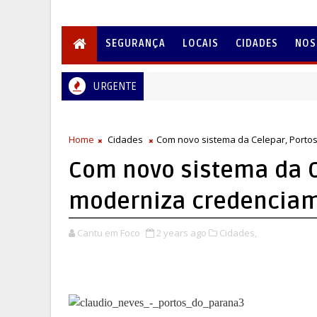
SEGURANÇA
LOCAIS
CIDADES
NOS
URGENTE
Home
Cidades
Com novo sistema da Celepar, Port
Com novo sistema da C
moderniza credencia
Cantu em Foco
2 years ago
Cidades,