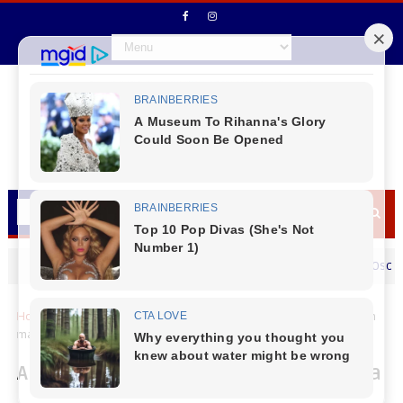
Secretário de Fazenda Maurício Osciany desej
MENSAGEM DIA DOS PAIS
Home
Economia
Arrecadação federal em outubro fecha com
maior resultado em 30 anos
Arrecadação federal em outubro fecha