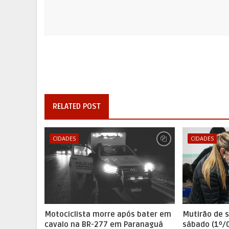
RELATED POST
CIDADES
CIDADES
Motociclista morre após bater em
Mutirão de 
cavalo na BR-277 em Paranaguá
sábado (1º/