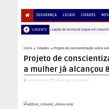
SEGURANÇA
LOCAIS
CIDADES
NOS
URGENTE
A saúde de Virmond segue em movimento
CANTU
Home
Cidades
Projeto de conscientização sobre vio
Projeto de conscientiz
a mulher já alcançou 
Cantu em Foco
2 years ago
Cidades,