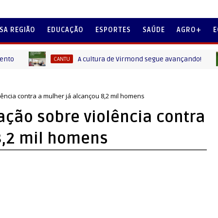
SA REGIÃO
EDUCAÇÃO
ESPORTES
SAÚDE
AGRO+
E
A cultura de Virmond segue avançando!
CANTU
C
lência contra a mulher já alcançou 8,2 mil homens
ação sobre violência contra
8,2 mil homens