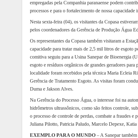
empregadas pela Companhia paranaense podem contribuir
processos e para o fortalecimento de nossa capacidade 
Nesta sexta-feira (04), os visitantes da Copasa estiver
pelos coordenadores da Gerência de Produção Água Edy
Os representantes da Copasa também visitaram a Esta
capacidade para tratar mais de 2,5 mil litros de esgoto
comitiva seguiu para a Usina Sanepar de Bioenergia (U
esgoto e resíduos orgânicos de grandes geradores para 
localidade foram recebidos pela técnica Maria Ecleia 
Gerência de Tratamento Esgoto. As visitas foram condu
Duma e Jakson Alves.
Na Gerência do Processo Água, o interesse foi na autom
hidrômetros ultrassônicos, como são feitos controle, su
o processo de controle de perdas, combate a fraudes e p
Juliana Pilotto, Patricia Paludo, Marcelo Depexe, Kat
EXEMPLO PARA O MUNDO
– A Sanepar também 