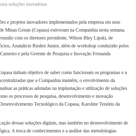
para soluções inovadoras
ões e projetos inovadores implementados pela empresa em seus
 de Minas Gerais (Copasa) estiveram na Companhia nesta semana.
eunião com os diretores presidente, Wilson Bley Lipski, de
cios, Anatalicio Risden Junior, além de workshop conduzido pelos
s Carneiro e pela Gerente de Pesquisa e Inovação Fernanda
a Copasa tinham objetivo de saber como funcionam os programas e a
 descentralizadas que a Companhia mantém, o envolvimento da
alisar as práticas adotadas na implantação e utilização de soluções
como os processos de pesquisa, desenvolvimento e inovação
 Desenvolvimento Tecnológico da Copasa, Karoline Tenório da
icação dessas soluções digitais, mas também no desenvolvimento de
ica. A troca de conhecimentos e a análise das metodologias