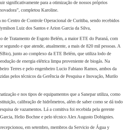
 significativamente para a otimização de nossos próprios
inovadora”, completou Karoline.
am no Centro de Controle Operacional de Curitiba, sendo recebidos
milson Luiz dos Santos e Arion Garcia da Silva,
ção de Tratamento de Esgoto Belém, a maior ETE do Paraná, com
 por segundo e que atende, atualmente, a mais de 820 mil pessoas. A
SBio), junto ao complexo da ETE Belém, que utiliza lodo de
produção de energia elétrica limpa proveniente de biogás. Na
Ribeiro Terres e pelo engenheiro Lucio Fabiano Ramos, ambos da
zidas pelos técnicos da Gerência de Pesquisa e Inovação, Murilo
atização e nos tipos de equipamentos que a Sanepar utiliza, como
bstituição, calibração de hidrômetros, além de saber como se dá todo
esquisa de vazamentos. Lá a comitiva foi recebida pela gerente
ia Garcia, Helio Bochne e pelo técnico Alex Augusto Dobignies.
recepcionou, em setembro, membros da Servicio de Água y