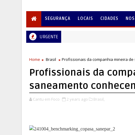
SEGURANÇA
LOCAIS
CIDADES
NOS
URGENTE
Home
Brasil
Profissionais da companhia mineira d
Profissionais da comp
saneamento conhecem
Cantu em Foco
2 years ago
Brasil,