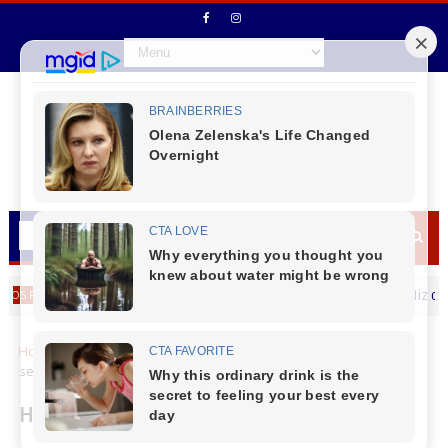
Secretário de Fazenda Maurício Osciany deseja um Feliz dia dos Pa
Home
Pato Branco
Hospital Regional do Sudoeste amplia
serviço de aleitamento materno com posto de coleta
Hospital Regional do Sudoeste amplia