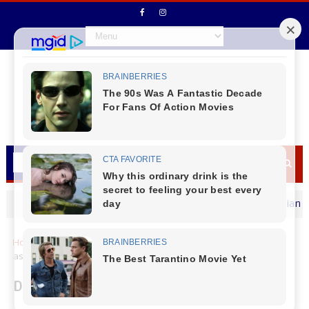
Secretário de Fazenda Maurício Osciany deseja
MENSAGEM DIA DOS PAIS
Home
Locais
Domingo é dia de comer um delicioso frango
assado do Redecon
Domingo é dia de comer um delicioso