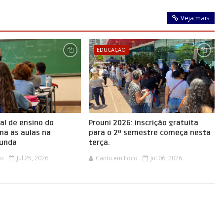
Veja mais
EDUCAÇÃO
al de ensino do
Prouni 2026: inscrição gratuita
ma as aulas na
para o 2º semestre começa nesta
gunda
terça.
co
Jul 25, 2026
Cantu em Foco
Jul 06, 2026