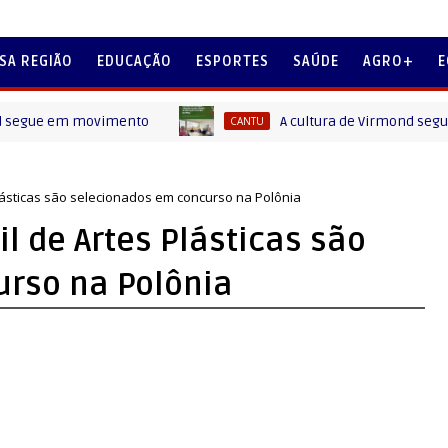
SA REGIÃO
EDUCAÇÃO
ESPORTES
SAÚDE
AGRO+
E
e em movimento
A cultura de Virmond segue avanç
CANTU
Plásticas são selecionados em concurso na Polônia
l de Artes Plásticas são
rso na Polônia