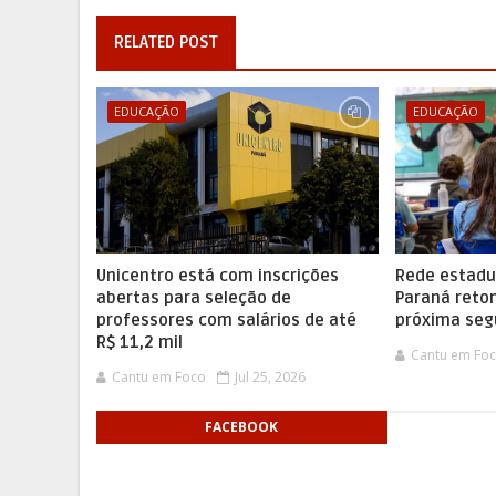
RELATED POST
EDUCAÇÃO
EDUCAÇÃO
Unicentro está com inscrições
Rede estadu
abertas para seleção de
Paraná reto
professores com salários de até
próxima se
R$ 11,2 mil
Cantu em Fo
Cantu em Foco
Jul 25, 2026
FACEBOOK