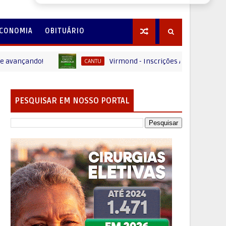
CONOMIA
OBITUÁRIO
ando!
Virmond - Inscrições Abertas para o Pacote 
CANTU
PESQUISAR EM NOSSO PORTAL