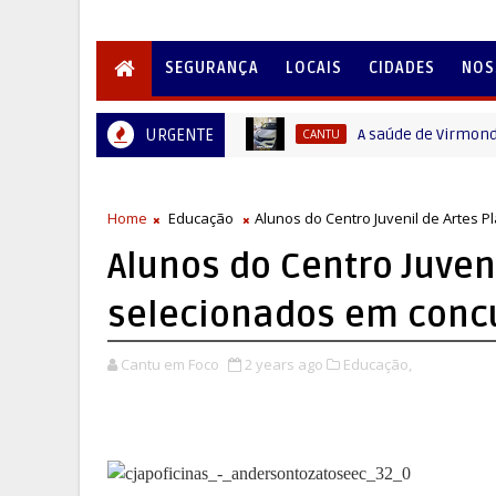
SEGURANÇA
LOCAIS
CIDADES
NOS
URGENTE
A saúde de Virmond segu
CANTU
Home
Educação
Alunos do Centro Juvenil de Artes 
Alunos do Centro Juveni
selecionados em concu
Cantu em Foco
2 years ago
Educação,