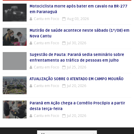
Motociclista morre após bater em cavalo na BR-277
em Paranaguá
Cantu em Foco
Aug 03, 2026
Mutirão de saúde acontece neste sábado (1º/08) em
Nova Cantu
Cantu em Foco
Jul 30, 2026
Sugestão de Pauta: Paraná sedia seminário sobre
enfrentamento ao tráfico de pessoas em julho
Cantu em Foco
Jul 25, 2026
ATUALIZAÇÃO SOBRE O ATENTADO EM CAMPO MOURÃO
Cantu em Foco
Jul 20, 2026
Paraná em Ação chega a Cornélio Procópio a partir
desta terça-feira
Cantu em Foco
Jul 20, 2026