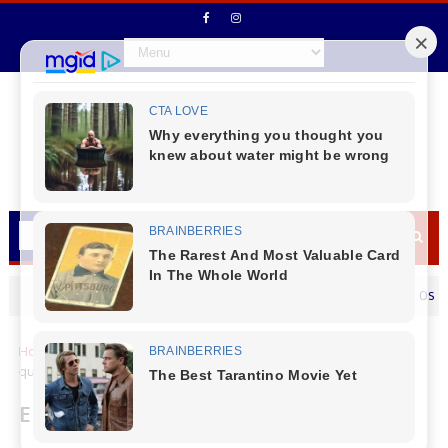
Secretário de Fazenda Maurício Osciany desej
MENSAGEM DIA DOS PAIS
Home
Eleições
ELEIÇÕES 2024 - LARANJEIRAS DO SUL Confira
quem são os candidatos a vereador
ELEIÇÕES 2024 - LARANJEIRAS DO SUL