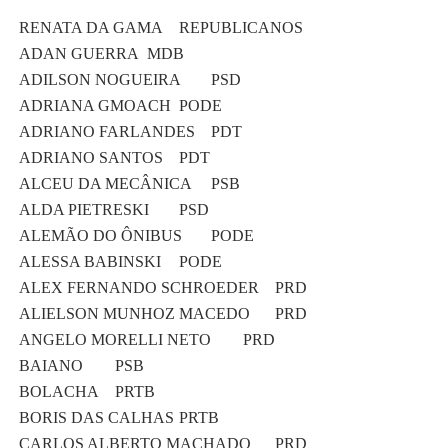
RENATA DA GAMA
REPUBLICANOS
ADAN GUERRA
MDB
ADILSON NOGUEIRA
PSD
ADRIANA GMOACH
PODE
ADRIANO FARLANDES
PDT
ADRIANO SANTOS
PDT
ALCEU DA MECÂNICA
PSB
ALDA PIETRESKI
PSD
ALEMÃO DO ÔNIBUS
PODE
ALESSA BABINSKI
PODE
ALEX FERNANDO SCHROEDER
PRD
ALIELSON MUNHOZ MACEDO
PRD
ANGELO MORELLI NETO
PRD
BAIANO
PSB
BOLACHA
PRTB
BORIS DAS CALHAS
PRTB
CARLOS ALBERTO MACHADO
PRD